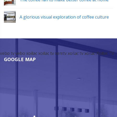
A glorious visual exploration of coffee culture
vebo tv
vebo
xoilac
xoilac tv
xemtv
xoilac tv
xoilac
Xoilac TV
GOOGLE MAP