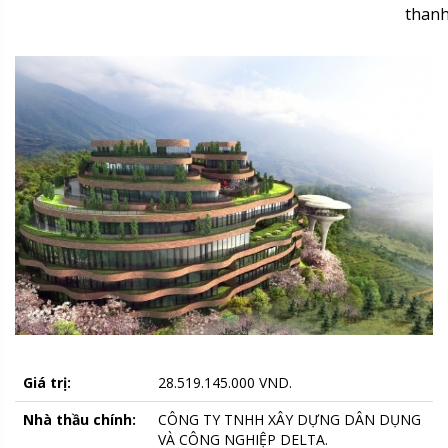
thanh
Giá trị:
28.519.145.000 VND.
Nhà thầu chính:
CÔNG TY TNHH XÂY DỰNG DÂN DỤNG
VÀ CÔNG NGHIỆP DELTA.