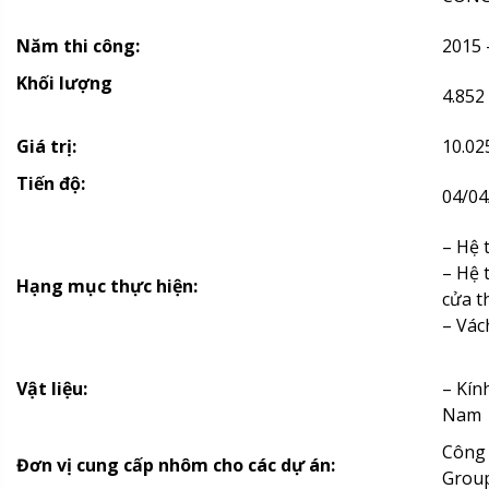
Năm thi công:
2015 
Khối lượng
4.852
Giá trị:
10.02
Tiến độ:
04/04
– Hệ 
– Hệ 
Hạng mục thực hiện:
cửa t
– Vác
Vật liệu:
– Kín
Nam
Công
Đơn vị cung cấp nhôm cho các dự án:
Group